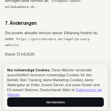
Anfragen bitte formlos an
info@wohllebens-
.
waldakademie.de
7. Änderungen
Die jeweils aktuelle Version dieser Erklärung findest du
unter
https://gutscheinpro.de/legal/privacy-
.
website
Stand: 21.04.2026
Nur notwendige Cookies.
Diese Website verwendet
ausschließlich technisch notwendige Cookies für den
Betrieb. Kein Tracking, keine Marketing-Cookies, keine
Weitergabe an Dritte. Unsere Server und unser Hoster sind
© 2026 Gutschein Pro · Made in Germany
EU-basiert (Hetzner, Deutschland). Mehr im
Datenschutz der
Hilfe
Changelog
Impressum
Datenschutz (App)
Website
.
Datenschutz (Website)
Nutzungsbedingungen
AVV
Subunternehmer
Support
Verstanden